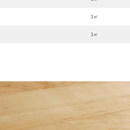
1㎡
1㎡