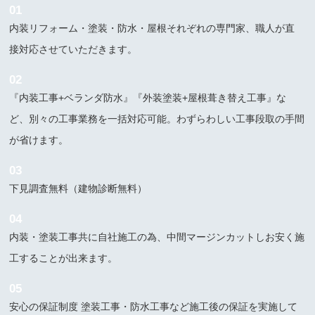
01
内装リフォーム・塗装・防水・屋根それぞれの専門家、職人が直
接対応させていただきます。
02
『内装工事+ベランダ防水』『外装塗装+屋根葺き替え工事』な
ど、別々の工事業務を一括対応可能。わずらわしい工事段取の手間
が省けます。
03
下見調査無料（建物診断無料）
04
内装・塗装工事共に自社施工の為、中間マージンカットしお安く施
工することが出来ます。
05
安心の保証制度 塗装工事・防水工事など施工後の保証を実施して